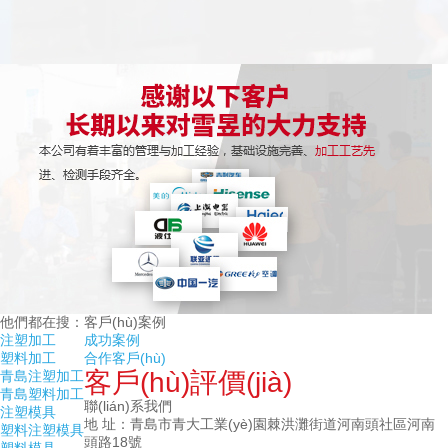
他們都在搜：
客戶(hù)案例
注塑加工
成功案例
塑料加工
合作客戶(hù)
客戶(hù)評價(jià)
青島注塑加工
青島塑料加工
聯(lián)系我們
注塑模具
地 址：青島市青大工業(yè)園棘洪灘街道河南頭社區河南
塑料注塑模具
頭路18號