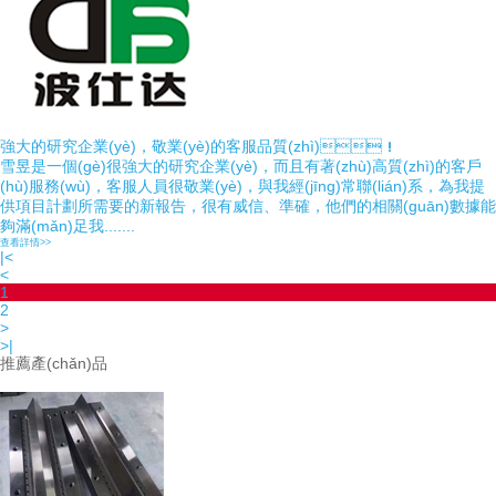
強大的研究企業(yè)，敬業(yè)的客服品質(zhì)！
雪昱是一個(gè)很強大的研究企業(yè)，而且有著(zhù)高質(zhì)的客戶
(hù)服務(wù)，客服人員很敬業(yè)，與我經(jīng)常聯(lián)系，為我提
供項目計劃所需要的新報告，很有威信、準確，他們的相關(guān)數據能
夠滿(mǎn)足我.......
查看詳情>>
|<
<
1
2
>
>|
推薦產(chǎn)品