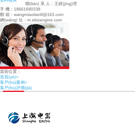
塑料模具
聯(lián) 系 人：王經(jīng)理
手 機：18661680338
郵 箱：wangmiaotian8@163.com
網(wǎng) 址：m.ebizengine.com
當前位置：
首頁(yè)>
客戶(hù)案例>
客戶(hù)評價(jià)