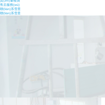
質(zhì)量檢測
售后服務(wù)
聯(lián)系雪昱
聯(lián)系雪昱