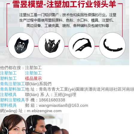
他們都在搜：
注塑加工
注塑加工
注塑加工
塑料加工
樣品展示
青島注塑加工
聯(lián)系我們
青島塑料加工
地 址：青島市青大工業(yè)園棘洪灘街道河南頭社區河南頭
注塑模具
聯(lián) 系 人：王經(jīng)理
塑料注塑模具
手 機：18661680338
塑料模具
郵 箱：wangmiaotian8@163.com
網(wǎng) 址：m.ebizengine.com