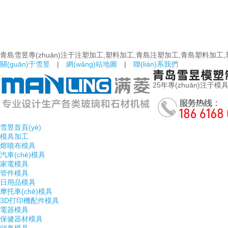
青島雪昱專(zhuān)注于注塑加工,塑料加工,青島注塑加工,青島塑料加工
關(guān)于雪昱
|
網(wǎng)站地圖
|
聯(lián)系我們
25年專(zhuān)注于模具研發(
雪昱首頁(yè)
模具加工
熔噴布模具
汽車(chē)模具
家電模具
管件模具
日用品模具
摩托車(chē)模具
3D打印機配件模具
電器模具
保健器材模具