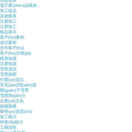
頭盔模具
電子產(chǎn)品模具
加工樣品
其他模具
注塑加工
注塑加工
樣品展示
客戶(hù)案例
成功案例
合作客戶(hù)
客戶(hù)評價(jià)
模具知識
注塑知識
雪昱資訊
雪昱新聞
行業(yè)資訊
常見(jiàn)問(wèn)題
關(guān)于雪昱
雪昱簡(jiǎn)介
企業(yè)文化
組織架構
榮譽(yù)資質(zhì)
加工能力
研發(fā)能力
工藝流程