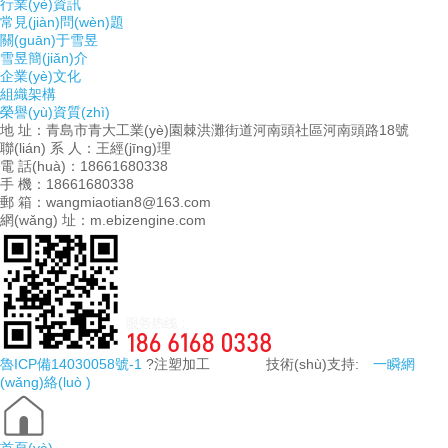
行業(yè)資訊
常見(jiàn)問(wèn)題
關(guān)于雪昱
雪昱簡(jiǎn)介
企業(yè)文化
組織架構
榮譽(yù)資質(zhì)
地 址：青島市青大工業(yè)園棘洪灘街道河南頭社區河南頭路18號
聯(lián) 系 人：王經(jīng)理
電 話(huà)：18661680338
手 機：18661680338
郵 箱：wangmiaotian8@163.com
網(wǎng) 址：m.ebizengine.com
魯ICP備14030058號-1
?注塑加工 技術(shù)支持:
一瞬網
(wǎng)絡(luò )