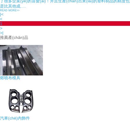
了很多企業(yè)的喜愛(ài)！并且生產(chǎn)出來(lái)的塑料制品的精度也
是比其他成.....
READ MORE>>
|<
<
1
>
>|
推薦產(chǎn)品
熔噴布模具
汽車(chē)內飾件