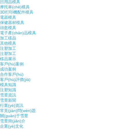
日用品模具
摩托車(chē)模具
3D打印機配件模具
電器模具
保健器材模具
頭盔模具
電子產(chǎn)品模具
加工樣品
其他模具
注塑加工
注塑加工
樣品展示
客戶(hù)案例
成功案例
合作客戶(hù)
客戶(hù)評價(jià)
模具知識
注塑知識
雪昱資訊
雪昱新聞
行業(yè)資訊
常見(jiàn)問(wèn)題
關(guān)于雪昱
雪昱簡(jiǎn)介
企業(yè)文化