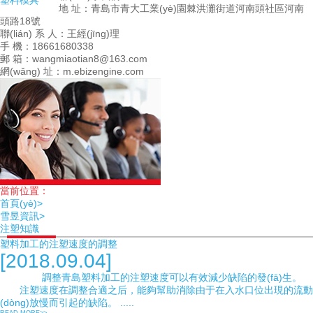
塑料模具
地 址：青島市青大工業(yè)園棘洪灘街道河南頭社區河南
頭路18號
聯(lián) 系 人：王經(jīng)理
手 機：18661680338
郵 箱：wangmiaotian8@163.com
網(wǎng) 址：m.ebizengine.com
當前位置：
首頁(yè)>
雪昱資訊>
注塑知識
塑料加工的注塑速度的調整
[2018.09.04]
調整青島塑料加工的注塑速度可以有效減少缺陷的發(fā)生。
注塑速度在調整合適之后，能夠幫助消除由于在入水口位出現的流動
(dòng)放慢而引起的缺陷。 .....