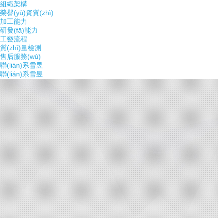
組織架構
榮譽(yù)資質(zhì)
加工能力
研發(fā)能力
工藝流程
質(zhì)量檢測
售后服務(wù)
聯(lián)系雪昱
聯(lián)系雪昱