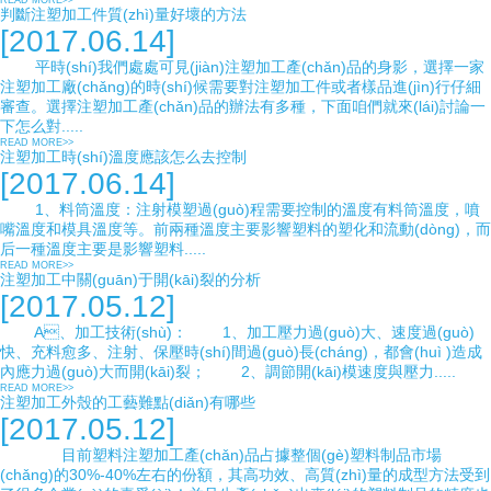
READ MORE>>
判斷注塑加工件質(zhì)量好壞的方法
[2017.06.14]
平時(shí)我們處處可見(jiàn)注塑加工產(chǎn)品的身影，選擇一家
注塑加工廠(chǎng)的時(shí)候需要對注塑加工件或者樣品進(jìn)行仔細
審查。選擇注塑加工產(chǎn)品的辦法有多種，下面咱們就來(lái)討論一
下怎么對.....
READ MORE>>
注塑加工時(shí)溫度應該怎么去控制
[2017.06.14]
1、料筒溫度：注射模塑過(guò)程需要控制的溫度有料筒溫度，噴
嘴溫度和模具溫度等。前兩種溫度主要影響塑料的塑化和流動(dòng)，而
后一種溫度主要是影響塑料.....
READ MORE>>
注塑加工中關(guān)于開(kāi)裂的分析
[2017.05.12]
A、加工技術(shù)： 1、加工壓力過(guò)大、速度過(guò)
快、充料愈多、注射、保壓時(shí)間過(guò)長(cháng)，都會(huì )造成
內應力過(guò)大而開(kāi)裂； 2、調節開(kāi)模速度與壓力.....
READ MORE>>
注塑加工外殼的工藝難點(diǎn)有哪些
[2017.05.12]
目前塑料注塑加工產(chǎn)品占據整個(gè)塑料制品市場
(chǎng)的30%-40%左右的份額，其高功效、高質(zhì)量的成型方法受到