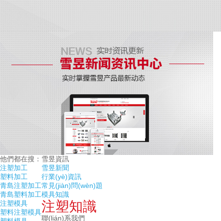
他們都在搜：
雪昱資訊
注塑加工
雪昱新聞
塑料加工
行業(yè)資訊
青島注塑加工
常見(jiàn)問(wèn)題
青島塑料加工
模具知識
注塑知識
注塑模具
塑料注塑模具
聯(lián)系我們