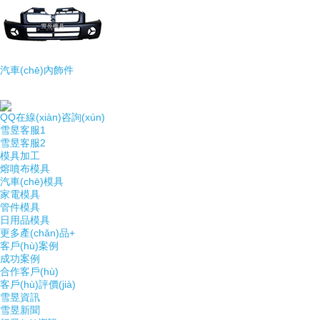
汽車(chē)內飾件
QQ在線(xiàn)咨詢(xún)
雪昱客服1
雪昱客服2
模具加工
熔噴布模具
汽車(chē)模具
家電模具
管件模具
日用品模具
更多產(chǎn)品+
客戶(hù)案例
成功案例
合作客戶(hù)
客戶(hù)評價(jià)
雪昱資訊
雪昱新聞