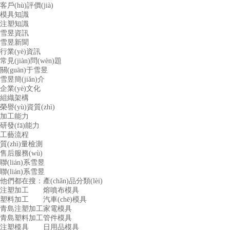
客戶(hù)評價(jià)
模具知識
注塑知識
雪昱資訊
雪昱新聞
行業(yè)資訊
常見(jiàn)問(wèn)題
關(guān)于雪昱
雪昱簡(jiǎn)介
企業(yè)文化
組織架構
榮譽(yù)資質(zhì)
加工能力
研發(fā)能力
工藝流程
質(zhì)量檢測
售后服務(wù)
聯(lián)系雪昱
聯(lián)系雪昱
他們都在搜：
產(chǎn)品分類(lèi)
注塑加工
熔噴布模具
塑料加工
汽車(chē)模具
青島注塑加工
家電模具
青島塑料加工
管件模具
注塑模具
日用品模具