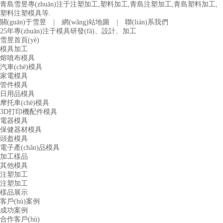
青島雪昱專(zhuān)注于注塑加工,塑料加工,青島注塑加工,青島塑料加工,
塑料注塑模具等.
關(guān)于雪昱
|
網(wǎng)站地圖
|
聯(lián)系我們
25年專(zhuān)注于模具研發(fā)、設計、加工
雪昱首頁(yè)
模具加工
熔噴布模具
汽車(chē)模具
家電模具
管件模具
日用品模具
摩托車(chē)模具
3D打印機配件模具
電器模具
保健器材模具
頭盔模具
電子產(chǎn)品模具
加工樣品
其他模具
注塑加工
注塑加工
樣品展示
客戶(hù)案例
成功案例
合作客戶(hù)