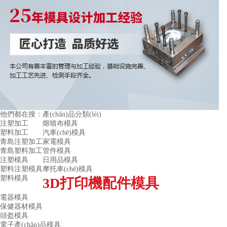
他們都在搜：
產(chǎn)品分類(lèi)
注塑加工
熔噴布模具
塑料加工
汽車(chē)模具
青島注塑加工
家電模具
青島塑料加工
管件模具
注塑模具
日用品模具
塑料注塑模具
摩托車(chē)模具
塑料模具
3D打印機配件模具
電器模具
保健器材模具
頭盔模具
電子產(chǎn)品模具