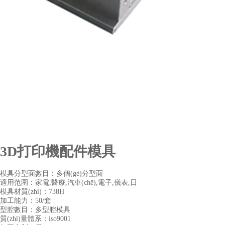
3D打印機配件模具
模具分型面數目：多個(gè)分型面
適用范圍：家電,醫療,汽車(chē),電子,儀表,日
模具材質(zhì)：738H
加工能力：50/套
型腔數目：多型腔模具
質(zhì)量體系：iso9001