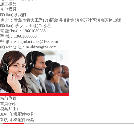
加工樣品
其他模具
聯(lián)系我們
地 址：青島市青大工業(yè)園棘洪灘街道河南頭社區河南頭路18號
聯(lián) 系 人：王經(jīng)理
電 話(huà)：18661680338
手 機：18661680338
郵 箱：wangmiaotian8@163.com
網(wǎng) 址：m.ebizengine.com
當前位置：
首頁(yè)>
模具加工>
3D打印機配件模具>
3D打印機配件模具