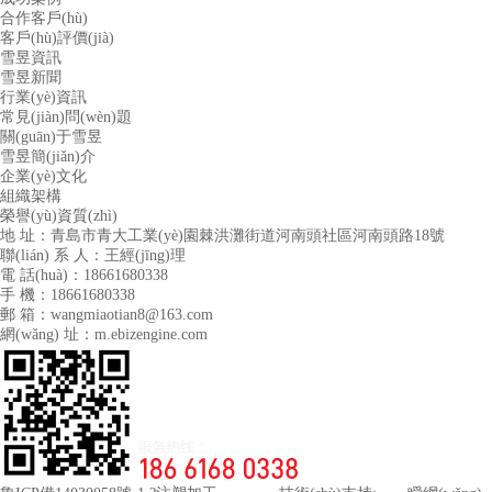
合作客戶(hù)
客戶(hù)評價(jià)
雪昱資訊
雪昱新聞
行業(yè)資訊
常見(jiàn)問(wèn)題
關(guān)于雪昱
雪昱簡(jiǎn)介
企業(yè)文化
組織架構
榮譽(yù)資質(zhì)
地 址：青島市青大工業(yè)園棘洪灘街道河南頭社區河南頭路18號
聯(lián) 系 人：王經(jīng)理
電 話(huà)：18661680338
手 機：18661680338
郵 箱：wangmiaotian8@163.com
網(wǎng) 址：m.ebizengine.com