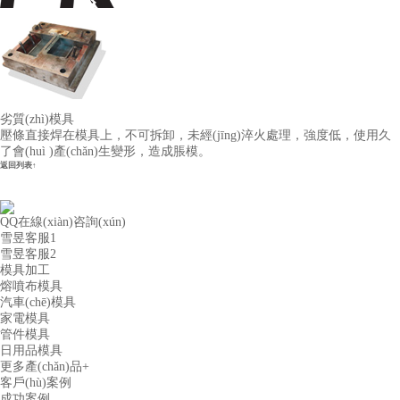
劣質(zhì)模具
壓條直接焊在模具上，不可拆卸，未經(jīng)淬火處理，強度低，使用久
了會(huì )產(chǎn)生變形，造成脹模。
返回列表↑
QQ在線(xiàn)咨詢(xún)
雪昱客服1
雪昱客服2
模具加工
熔噴布模具
汽車(chē)模具
家電模具
管件模具
日用品模具
更多產(chǎn)品+
客戶(hù)案例
成功案例