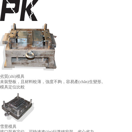
劣質(zhì)模具
未裝墊板，且材料較薄，強度不夠，容易產(chǎn)生變形。
模具
定位比較
雪昱模具
接口裝有定位，可快速進(jìn)行準確安裝，省心省力。