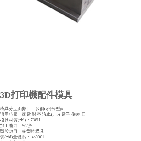
3D打印機配件模具
模具分型面數目：多個(gè)分型面
適用范圍：家電,醫療,汽車(chē),電子,儀表,日
模具材質(zhì)：738H
加工能力：50/套
型腔數目：多型腔模具
質(zhì)量體系：iso9001