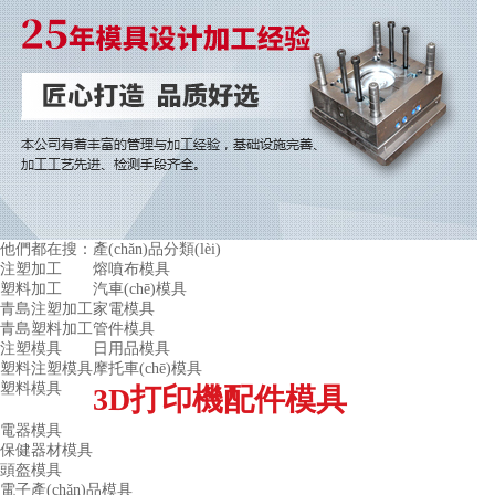
他們都在搜：
產(chǎn)品分類(lèi)
注塑加工
熔噴布模具
塑料加工
汽車(chē)模具
青島注塑加工
家電模具
青島塑料加工
管件模具
注塑模具
日用品模具
塑料注塑模具
摩托車(chē)模具
塑料模具
3D打印機配件模具
電器模具
保健器材模具
頭盔模具
電子產(chǎn)品模具