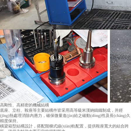
高剛性、高精密的機械結構
底座、立柱、鞍座等主要結構件皆采用高等級米漢納鑄鐵制成，并經
(jīng)熱處理消除內應力，確保微量進(jìn)給之確動(dòng)性及長(cháng)久
精度保持。
橫梁箱型結構設計，搭配階梯式線(xiàn)軌配置，提供鞍座寬大的結合跨