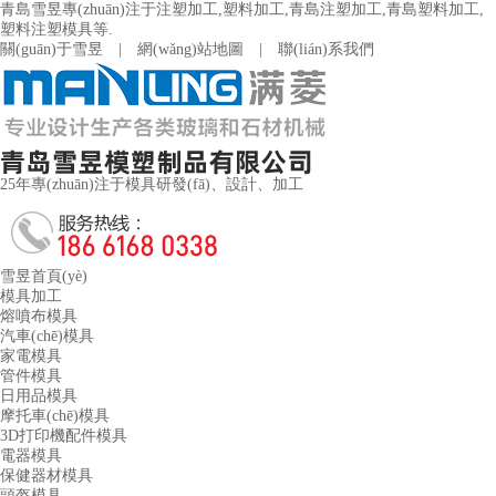
青島雪昱專(zhuān)注于注塑加工,塑料加工,青島注塑加工,青島塑料加工,
塑料注塑模具等.
關(guān)于雪昱
|
網(wǎng)站地圖
|
聯(lián)系我們
25年專(zhuān)注于模具研發(fā)、設計、加工
雪昱首頁(yè)
模具加工
熔噴布模具
汽車(chē)模具
家電模具
管件模具
日用品模具
摩托車(chē)模具
3D打印機配件模具
電器模具
保健器材模具
頭盔模具